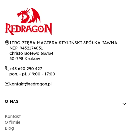
Adres:
ITRG-ZIĘBA-MAGIERA-STYLIŃSKI SPÓŁKA JAWNA
NIP: 9452174051
Christo Botewa 6B/B4
30-798 Kraków
+48 690 290 427
pon. - pt. / 9:00 - 17:00
kontakt@redragon.pl
Linki w stopce
O NAS
Kontakt
O firmie
Blog