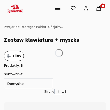
Produkt
Przejdź do:
Redragon Polska | Oficjalny sklep
Zestaw klawiatura + myszka
Filtry
Produkty:
8
Lista produktów
Sortowanie:
Domyślne
Strona
z 1