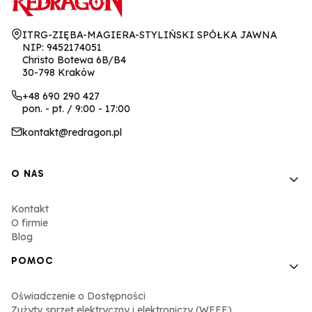
Adres:
ITRG-ZIĘBA-MAGIERA-STYLIŃSKI SPÓŁKA JAWNA
NIP: 9452174051
Christo Botewa 6B/B4
30-798 Kraków
+48 690 290 427
pon. - pt. / 9:00 - 17:00
kontakt@redragon.pl
Linki w stopce
O NAS
Kontakt
O firmie
Blog
POMOC
Oświadczenie o Dostępności
Zużyty sprzęt elektryczny i elektroniczy (WEEE)