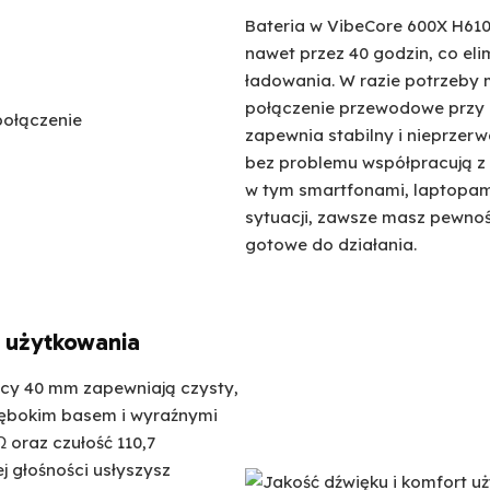
Bateria w VibeCore 600X H61
nawet przez 40 godzin, co eli
ładowania. W razie potrzeby 
połączenie przewodowe przy u
zapewnia stabilny i nieprzerw
bez problemu współpracują z 
w tym smartfonami, laptopami
sytuacji, zawsze masz pewnoś
gotowe do działania.
t użytkowania
cy 40 mm zapewniają czysty,
łębokim basem i wyraźnymi
 oraz czułość 110,7
j głośności usłyszysz