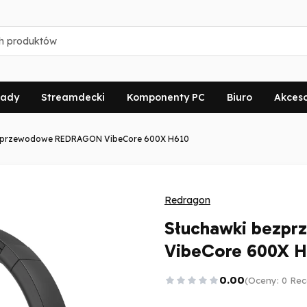
ady
Streamdecki
Komponenty PC
Biuro
Akceso
zprzewodowe REDRAGON VibeCore 600X H610
Redragon
Słuchawki bezp
VibeCore 600X H
0.00
(Oceny: 0 Rec