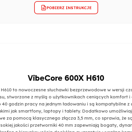
POBIERZ INSTRUKCJE
VibeCore 600X H610
 H610 to nowoczesne słuchawki bezprzewodowe w wersji cza
su, stworzone z myślą o użytkownikach ceniących komfort i 
o 40 godzin pracy na jednym ładowaniu i są kompatybilne z
akimi jak smartfony, laptopy i tablety. Dodatkowo umożliwia
e za pomocą klasycznego złącza 3,5 mm, co sprawia, że są
sokiej jakości przetworniki 40 mm zapewniają bogaty, dyna