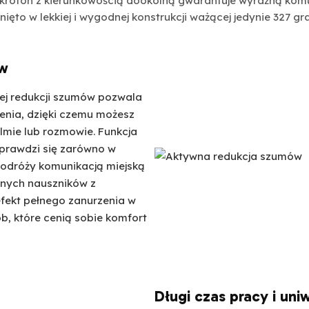
rofon z kierunkowością dookólną gwarantuje wyraźną komun
ięto w lekkiej i wygodnej konstrukcji ważącej jedynie 327 g
ów
ej redukcji szumów pozwala
enia, dzięki czemu możesz
ilmie lub rozmowie. Funkcja
sprawdzi się zarówno w
 podróży komunikacją miejską
lnych nauszników z
fekt pełnego zanurzenia w
b, które cenią sobie komfort
Długi czas pracy i un