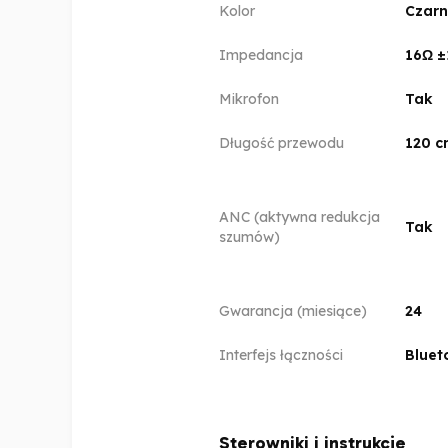
Kolor
Czarn
Impedancja
16Ω 
Mikrofon
Tak
Długość przewodu
120 c
ANC (aktywna redukcja
Tak
szumów)
Gwarancja (miesiące)
24
Interfejs łączności
Bluet
Sterowniki i instrukcje