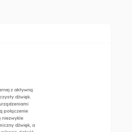
rnej z aktywną
czysty dźwięk.
 urządzeniami
ją połączenie
 niezwykle
miczny dźwięk, a