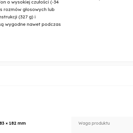
on o wysokiej czułości (-34
as rozmów głosowych lub
strukcji (327 g) i
i są wygodne nawet podczas
 83 × 182 mm
Waga produktu