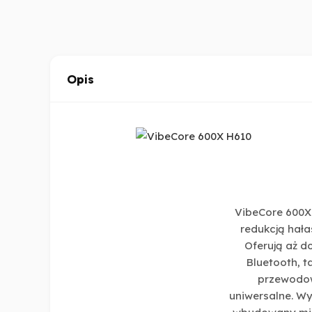
Opis
VibeCore 600X
redukcją hała
Oferują aż d
Bluetooth, t
przewodow
uniwersalne. Wy