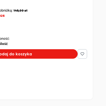
obniżką:
149,00 zł
026
pność:
ilość
odaj do koszyka