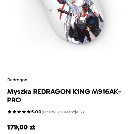
Redragon
Myszka REDRAGON K1NG M916AK-
PRO
5.00
(Oceny: 2 Recenzje: 2)
179,00 zł
Cena