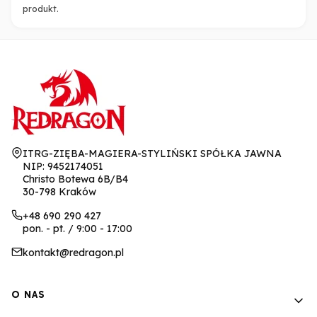
produkt.
Adres:
ITRG-ZIĘBA-MAGIERA-STYLIŃSKI SPÓŁKA JAWNA
NIP: 9452174051
Christo Botewa 6B/B4
30-798 Kraków
+48 690 290 427
pon. - pt. / 9:00 - 17:00
kontakt@redragon.pl
Linki w stopce
O NAS