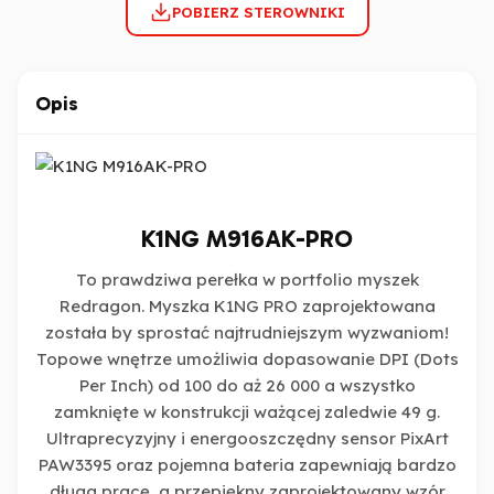
POBIERZ STEROWNIKI
Opis
K1NG M916AK-PRO
To prawdziwa perełka w portfolio myszek
Redragon. Myszka K1NG PRO zaprojektowana
została by sprostać najtrudniejszym wyzwaniom!
Topowe wnętrze umożliwia dopasowanie DPI (Dots
Per Inch) od 100 do aż 26 000 a wszystko
zamknięte w konstrukcji ważącej zaledwie 49 g.
Ultraprecyzyjny i energooszczędny sensor PixArt
PAW3395 oraz pojemna bateria zapewniają bardzo
długa pracę, a przepiękny zaprojektowany wzór