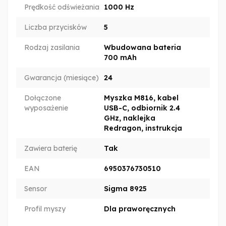
Prędkość odświeżania
1000 Hz
Liczba przycisków
5
Rodzaj zasilania
Wbudowana bateria
700 mAh
Gwarancja (miesiące)
24
Dołączone
Myszka M816, kabel
wyposażenie
USB-C, odbiornik 2.4
GHz, naklejka
Redragon, instrukcja
Zawiera baterię
Tak
EAN
6950376730510
Sensor
Sigma 8925
Profil myszy
Dla praworęcznych